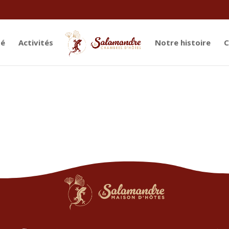
té
Activités
Notre histoire
C