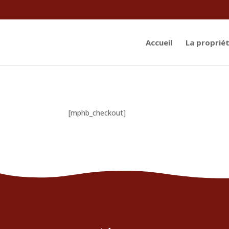
Accueil
La proprié
[mphb_checkout]