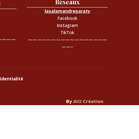
Réseaux
s
lasalamandreparaty
Facebook
Instagram
TikTok
————
—————————————————
——–
identialité
By
AIO Création